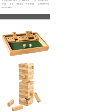
Endulzantes y Mieles.
Sin levadura
eco
eo
bolsa
hierbas
alimentos
naturales