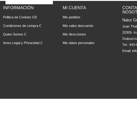
INFORMACIÓN
MI CUENTA
CONTA
NOSO
Politica de Cookies GE
Mis pedidos
Natur Gr
Condiciones de compra C
Mis vales descuento
Juan Tha
20305- Ir
Quien Somos C
Mis direcciones
Guipuzco
Aviso Legal y Privacidad C
Mis datos personales
Tel.: 943
Email:
in