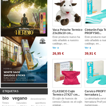
Vaca Peluche Termico
Cinturón-Faja T
23x28x10 cm...
PROFYSIO...
Este producto nuevo ha
Este producto nue
sido añadido a nuestro
sido añadido a nue
catálogo, en...
catálogo, en...
Ver
Ver
26,95 €
39,91 €
CLASSICO Cojin
Cervico PROFY
ETIQUETAS
Termico 27X27 cm...
herradura (...
bio
vegano
El cojín de huesos de
La almohada cervi
desodorantes
cereza Classic es el cojín
herradura ProFysi
Tintes naturales
aperitivos
original,...
numerosas...