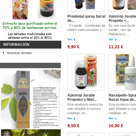
Prodontal spray bucal
Apisirop Jarabe
de...
Propolis +...
P ropolis , combinado de
Es una mezcla de m
mieles seleccionadas y...
tomillo , raíz de
malvavisco ,...
Ver
Ver
INFORMACIÓN
9,90 €
11,22 €
Nuestras tiendas
Apisirop Jarabe
Nasalpolis-Spr
Propoleo y Miel...
Nasal Agua de..
Este producto nuevo ha
Este producto nue
sido añadido a nuestro
sido añadido a nue
catálogo, en...
catálogo, en...
Ver
Ver
9,50 €
10,90 €