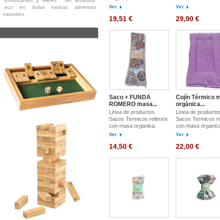
Endulzantes y Mieles.
Sin levadura
Ver
Ver
eco
eo
bolsa
hierbas
alimentos
naturales
19,51 €
29,90 €
Saco + FUNDA
Cojín Térmico 
ROMERO masa...
orgánica...
Linea de productos
Linea de producto
Sacos Termicos rellenos
Sacos Termicos re
con masa organica.
con masa organic
Ver
Ver
14,50 €
22,00 €