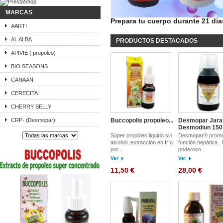
MARCAS
Prepara tu cuerpo durante 21 dias
AARTI
AL ALBA
PRODUCTOS DESTACADOS
APIVIE ( propoleo)
BIO SEASONS
CANAAN
CERECITA
CHERRY BELLY
CRP- (Desmopar)
Buccopolis propoleo...
Desmopar Jara
Desmodiun 150.
Súper propóleo liquido sin
Desmopar® promu
alcohol, extracción en frío
función hepática .
por...
poderoso...
Ver
Ver
11,50 €
28,00 €