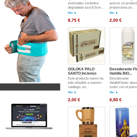
esenciales cerámica
azul es un produc
degradado azul 8,5cm...
proporciona un...
Ver
Ver
8,75 €
2,00 €
GOLOKA PALO
Desodorante Fl
SANTO Incienso
Vainilla BIO...
NATRE`S
Este producto nuevo ha
Desodorante
sido añadido a nuestro
VanillaFlower abso
catálogo, en...
sudor con el polvo 
Ver
Ver
2,00 €
6,80 €