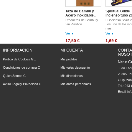
Taza de Bambu y
Spiritual Guide
Acero Inoxidable...
incienso tubo 2
Productos de Bambu y
El incienso Spiritu
Sin Plastico
, es uno de los in
más...
Ver
Ver
17,50 €
1,69 €
INFORMACIÓN
MI CUENTA
CONTA
NOSO
Politica de Cookies GE
Mis pedidos
Natur Gr
Condiciones de compra C
Mis vales descuento
Juan Tha
20305- Ir
Quien Somos C
Mis direcciones
Guipuzco
Aviso Legal y Privacidad C
Mis datos personales
Tel.: 943
Email:
in