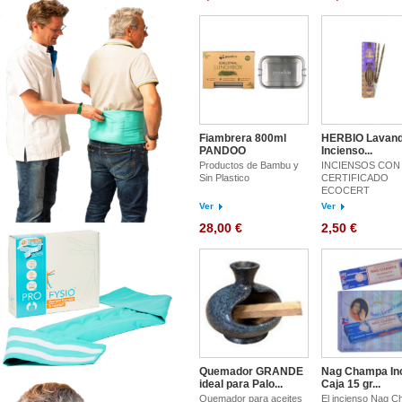
Fiambrera 800ml
HERBIO Lavan
PANDOO
Incienso...
Productos de Bambu y
INCIENSOS CO
Sin Plastico
CERTIFICADO
ECOCERT
Ver
Ver
28,00 €
2,50 €
Quemador GRANDE
Nag Champa In
ideal para Palo...
Caja 15 gr...
Quemador para aceites
El incienso Nag 