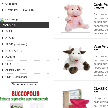
OFERTAS
Cerdo Pe
23x28x10.
PRODUCTOS CANAAN.es
Este produc
nuestro cat
actualizado 
MARCAS
necesita in
producto sol
AARTI
enviando un
AL ALBA
APIVIE ( propoleo)
Vaca Pel
cm...
BIO SEASONS
Este produc
CANAAN
nuestro cat
CERECITA
actualizado 
necesita in
CHERRY BELLY
producto sol
enviando un
CRP- (Desmopar)
CLASSICO
cm...
El cojín de 
cojín origin
de 1200gr, q