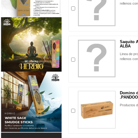
rellenos co
Saquito 
ALBA
Linea de pr
rellenos co
Domino 
.PANDOO
Productos d