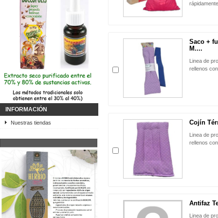
rápidamente
Saco + f
M....
Linea de pr
rellenos co
INFORMACIÓN
Cojín Tér
Nuestras tiendas
Linea de pr
rellenos co
Antifaz T
Linea de pr