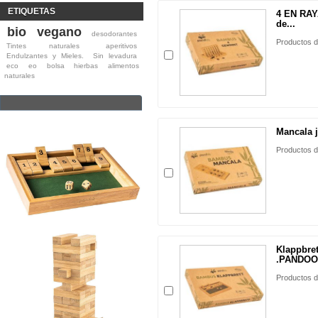
ETIQUETAS
4 EN RAY
de...
bio
vegano
desodorantes
Productos d
Tintes naturales
aperitivos
Endulzantes y Mieles.
Sin levadura
eco
eo
bolsa
hierbas
alimentos
naturales
Mancala 
Productos d
Klappbre
.PANDOO
Productos d