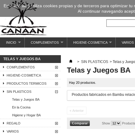
Este sitio web utiliza cookies propias y de terceros para optimizar tu
Al continuar navegando acepta
INICIO
COMPLEMENTOS
HIGIENE-COSMETICA
VARIOS
TELAS Y JUEGOS BA
>
SIN PLASTICOS
>
Telas y Jueg
COMPLEMENTOS
Telas y Juegos BA
HIGIENE-COSMETICA
Hay 20 productos.
PRODUCTOS TERMICOS
SIN PLASTICOS
Productos fabricados en Bambu relacio
Telas y Juegos BA
En la Cocina
« Anterior
Higiene y Hogar BA
REGALO
Show
Products
VARIOS