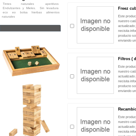
Tintes naturales
aperitivos
Freez cu
Endulzantes y Mieles.
Sin levadura
eco
eo
bolsa
hierbas
alimentos
Este produc
naturales
nuestro cat
actualizado 
necisita inf
producto sol
enviando un
Filtros (
Este produc
nuestro cat
actualizado 
necisita inf
producto sol
enviando un
Recambio
Este produc
nuestro cat
actualizado 
necisita inf