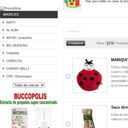
Hay que cuidar su casa, le pr
MARCAS
AARTI
AL ALBA
« Anterior
APIVIE ( propoleo)
Show
Products
BIO SEASONS
CANAAN
MARIQUIT
CERECITA
Cherry Bell
CHERRY BELLY
suave y cál
CRP- (Desmopar)
Dentro hay u
almohadilla 
en el micro
Saco térm
Linea de pr
rellenos co