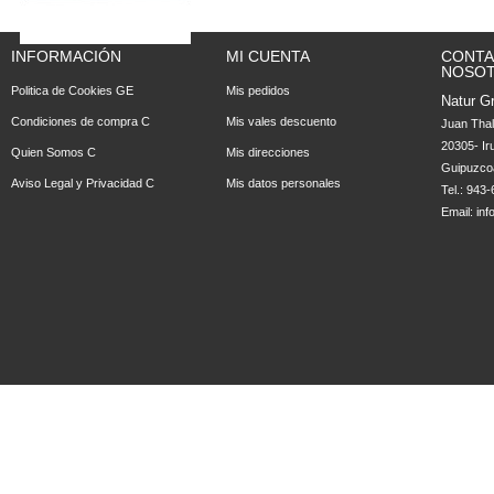
INFORMACIÓN
MI CUENTA
CONTA
NOSO
Politica de Cookies GE
Mis pedidos
Natur Gr
Condiciones de compra C
Mis vales descuento
Juan Tha
20305- Ir
Quien Somos C
Mis direcciones
Guipuzco
Aviso Legal y Privacidad C
Mis datos personales
Tel.: 943
Email:
in