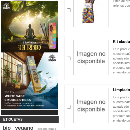
Linea de pr
rellenos co
KIt ekod
Este produc
nuestro cat
actualizado 
necisita inf
producto sol
enviando un
Limpiado
Este produc
nuestro cat
actualizado 
necisita inf
producto sol
ETIQUETAS
enviando un
bio
vegano
desodorantes