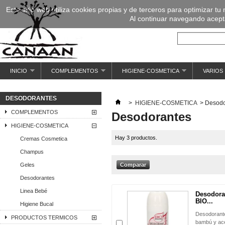
Este sitio web utiliza cookies propias y de terceros para optimizar tu
Al continuar navegando acepta
INICIO
COMPLEMENTOS
HIGIENE-COSMETICA
VARIOS
DESODORANTES
>
HIGIENE-COSMETICA
>
Desodo
COMPLEMENTOS
Desodorantes
HIGIENE-COSMETICA
Hay 3 productos.
Cremas Cosmetica
Champus
Geles
Desodorantes
Linea Bebé
Desodora
BIO...
Higiene Bucal
Desodorante
PRODUCTOS TERMICOS
bambú y ace