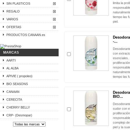
limita la pro
SIN PLASTICOS
responsable
REGALO
naturalment
tiempo las f
VARIOS
piel.
OFERTAS
PRODUCTOS CANAAN.es
Desodora
-...
Desodorante
MARCAS
con extract
esenciales. N
AARTI
proliferació
responsable
AL ALBA
naturalment
APIVIE ( propoleo)
tiempo las f
BIO SEASONS
CANAAN
Desodoran
BIO...
CERECITA
Desodorante
CHERRY BELLY
sudor con el
proliferació
CRP- (Desmopar)
responsable
complejo de
piel y la su