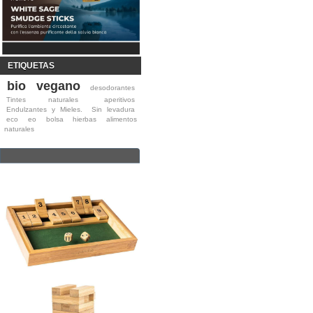
ETIQUETAS
bio
vegano
desodorantes
Tintes naturales
aperitivos
Endulzantes y Mieles.
Sin levadura
eco
eo
bolsa
hierbas
alimentos
naturales